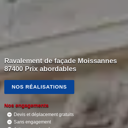
Ravalement de façade Moissannes
87400 Prix abordables
NOS RÉALISATIONS
Nos engagements
Devis et déplacement gratuits
Sans engagement