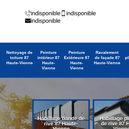
indisponible
indisponible
indisponible
Nettoyage de
Peinture
Peinture
Ravalement
toiture 87
intérieur 87
Extérieure 87
de façade 87
pl
Haute-Vienne
Haute-
Haute-
Haute-Vienne
Vienne
Vienne
 avant toit
Habillage bande de
Habillage p
 Haute-
rive 87 Haute-
de rive 87 
enne
Vienne
Vienn