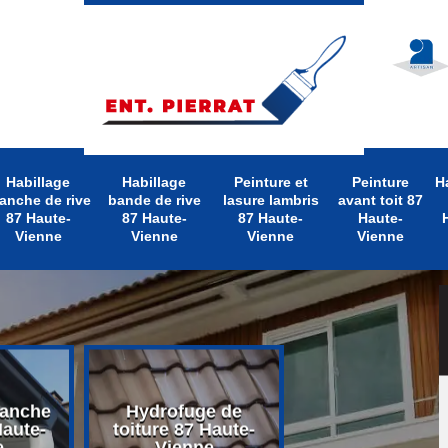
Habillage
Habillage
Peinture et
Peinture
H
anche de rive
bande de rive
lasure lambris
avant toit 87
87 Haute-
87 Haute-
87 Haute-
Haute-
Vienne
Vienne
Vienne
Vienne
lanche
Hydrofuge de
Nettoyage d
Haute-
toiture 87 Haute-
toiture 87 Hau
e
Vienne
Vienne