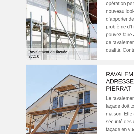
opération per
nouveau look,
d’apporter de
problème d’h
pouvez faire 
de ravalemen
qualité. Cont
RAVALEME
ADRESSEZ
PIERRAT
Le ravalement
façade doit t
maison. Elle d
sécurité des 
façade en vue