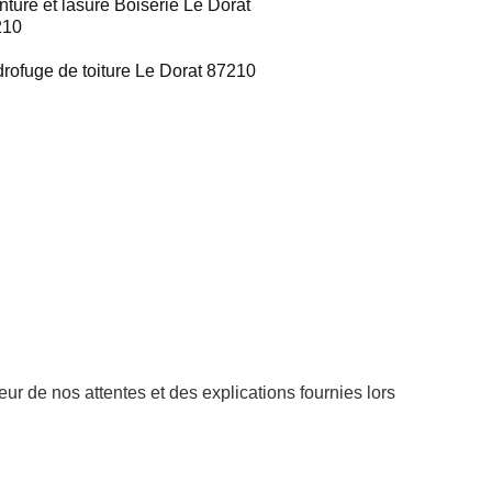
nture et lasure Boiserie Le Dorat
210
rofuge de toiture Le Dorat 87210
ur de nos attentes et des explications fournies lors