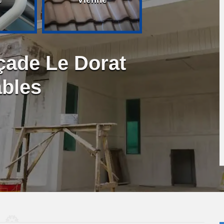
çade Le Dorat
ables