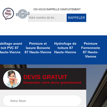
ON VOUS RAPPELLE GRATUITEMENT
abillage avant
Peinture et
Hydrofuge de
Peinture
toit PVC 87
lasure Boiserie
toiture 87
Ferronnerie
Haute-Vienne
87 Haute-Vienne
Haute-Vienne
87 Haute-
Vienne
DEVIS GRATUIT
Demandez votre devis gratuitement
e
Peinture
Peinture Extérieure
te-
Ferronnerie 87
87 Haute-Vienne
Haute-Vienne