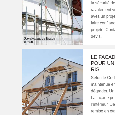
la sécurité d
ravalement vi
avez un proj
faire confian
projeté. Cont
devis.
LE FAÇAD
POUR UN 
RIS
Selon le Code
maintenue en
dégrader. Un
La façade peu
l’intérieur. 
remise en éta