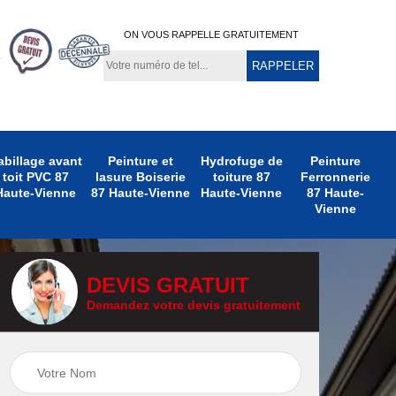
ON VOUS RAPPELLE GRATUITEMENT
abillage avant
Peinture et
Hydrofuge de
Peinture
toit PVC 87
lasure Boiserie
toiture 87
Ferronnerie
Haute-Vienne
87 Haute-Vienne
Haute-Vienne
87 Haute-
Vienne
DEVIS GRATUIT
Demandez votre devis gratuitement
e
Peinture
Peinture Extérieure
te-
Ferronnerie 87
87 Haute-Vienne
Haute-Vienne