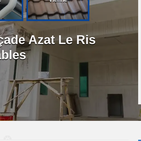
çade Azat Le Ris
ables