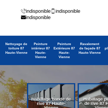
indisponible
indisponible
indisponible
Nettoyage de
Peinture
Peinture
Ravalement
toiture 87
intérieur 87
Extérieure 87
de façade 87
pl
Haute-Vienne
Haute-
Haute-
Haute-Vienne
Vienne
Vienne
 avant toit
Habillage bande de
Habillage p
 Haute-
rive 87 Haute-
de rive 87 
enne
Vienne
Vienn