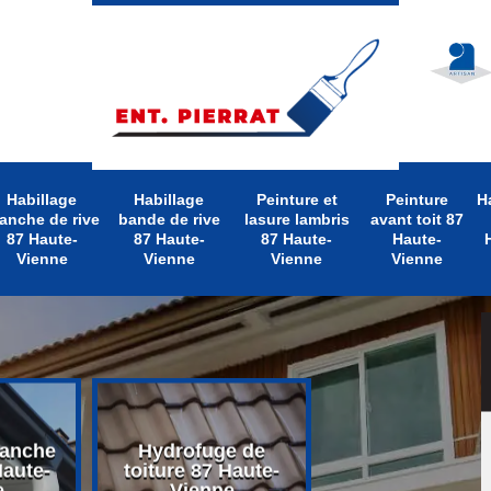
Habillage
Habillage
Peinture et
Peinture
H
anche de rive
bande de rive
lasure lambris
avant toit 87
87 Haute-
87 Haute-
87 Haute-
Haute-
Vienne
Vienne
Vienne
Vienne
lanche
Hydrofuge de
Nettoyage d
Haute-
toiture 87 Haute-
toiture 87 Hau
e
Vienne
Vienne