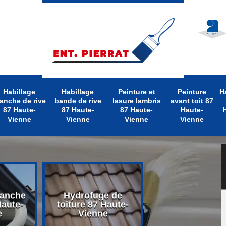
Habillage
Habillage
Peinture et
Peinture
H
anche de rive
bande de rive
lasure lambris
avant toit 87
87 Haute-
87 Haute-
87 Haute-
Haute-
Vienne
Vienne
Vienne
Vienne
lanche
Hydrofuge de
Nettoyage d
Haute-
toiture 87 Haute-
toiture 87 Hau
e
Vienne
Vienne