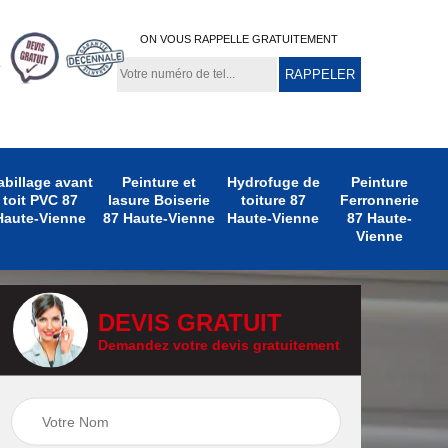
ON VOUS RAPPELLE GRATUITEMENT
abillage avant
Peinture et
Hydrofuge de
Peinture
toit PVC 87
lasure Boiserie
toiture 87
Ferronnerie
Haute-Vienne
87 Haute-Vienne
Haute-Vienne
87 Haute-
Vienne
DEVIS GRATUIT
Demandez votre devis gratuitement
e
Peinture
Peinture Extérieure
te-
Ferronnerie 87
87 Haute-Vienne
Haute-Vienne