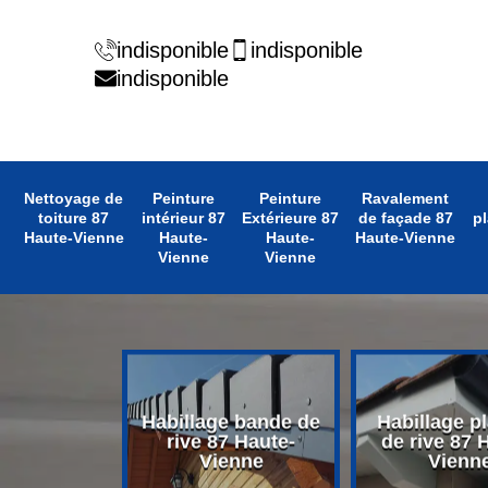
indisponible
indisponible
indisponible
Nettoyage de
Peinture
Peinture
Ravalement
toiture 87
intérieur 87
Extérieure 87
de façade 87
pl
Haute-Vienne
Haute-
Haute-
Haute-Vienne
Vienne
Vienne
 avant toit
Habillage bande de
Habillage p
 Haute-
rive 87 Haute-
de rive 87 
enne
Vienne
Vienn