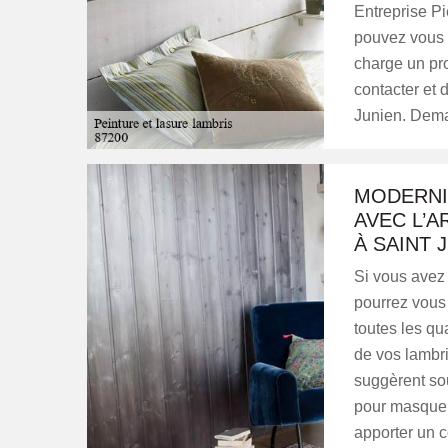
Entreprise Pi
pouvez vous a
charge un pro
contacter et d
Junien. Dema
MODERNI
AVEC L’A
À SAINT 
Si vous avez 
pourrez vous 
toutes les qu
de vos lambri
suggèrent sou
pour masquer 
apporter un c