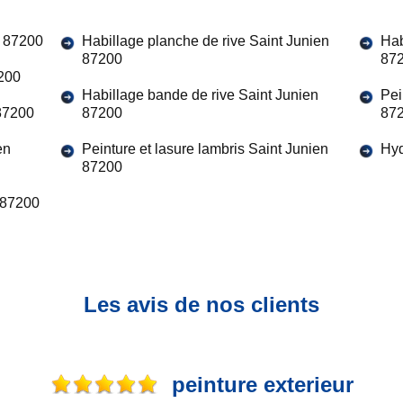
n 87200
Habillage planche de rive Saint Junien
Hab
87200
87
7200
Habillage bande de rive Saint Junien
Pei
 87200
87200
87
en
Peinture et lasure lambris Saint Junien
Hyd
87200
n 87200
Les avis de nos clients
peinture exterieur