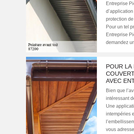
Entreprise Pi
d’application
protection de
Pour un tel pr
Entreprise Pie
demandez un d
POUR LA 
COUVERT
AVEC ENT
Bien que l’ava
intéressant de
Une applicati
intempéries e
l’embellissem
vous adresser