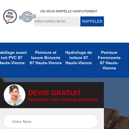
ON VOUS RAPPELLE GRATUITEMENT
abillage avant
Peinture et
Hydrofuge de
Peinture
toit PVC 87
lasure Boiserie
toiture 87
Ferronnerie
Haute-Vienne
87 Haute-Vienne
Haute-Vienne
87 Haute-
Vienne
DEVIS GRATUIT
Demandez votre devis gratuitement
e
Peinture
Peinture Extérieure
te-
Ferronnerie 87
87 Haute-Vienne
Haute-Vienne