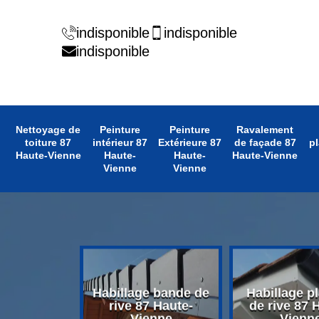
indisponible
indisponible
indisponible
Nettoyage de
Peinture
Peinture
Ravalement
toiture 87
intérieur 87
Extérieure 87
de façade 87
pl
Haute-Vienne
Haute-
Haute-
Haute-Vienne
Vienne
Vienne
 avant toit
Habillage bande de
Habillage p
 Haute-
rive 87 Haute-
de rive 87 
enne
Vienne
Vienn