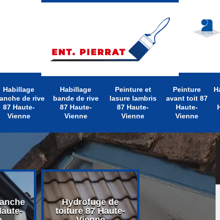
Habillage
Habillage
Peinture et
Peinture
H
anche de rive
bande de rive
lasure lambris
avant toit 87
87 Haute-
87 Haute-
87 Haute-
Haute-
Vienne
Vienne
Vienne
Vienne
lanche
Hydrofuge de
Nettoyage d
Haute-
toiture 87 Haute-
toiture 87 Hau
e
Vienne
Vienne