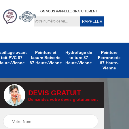
ON VOUS RAPPELLE GRATUITEMENT
abillage avant
Peinture et
Hydrofuge de
Peinture
toit PVC 87
lasure Boiserie
toiture 87
Ferronnerie
Haute-Vienne
87 Haute-Vienne
Haute-Vienne
87 Haute-
Vienne
DEVIS GRATUIT
Demandez votre devis gratuitement
e
Peinture
Peinture Extérieure
te-
Ferronnerie 87
87 Haute-Vienne
Haute-Vienne