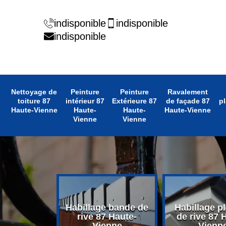
indisponible
indisponible
indisponible
Nettoyage de
Peinture
Peinture
Ravalement
toiture 87
intérieur 87
Extérieure 87
de façade 87
pl
Haute-Vienne
Haute-
Haute-
Haute-Vienne
Vienne
Vienne
 avant toit
Habillage bande de
Habillage p
 Haute-
rive 87 Haute-
de rive 87 
enne
Vienne
Vienn