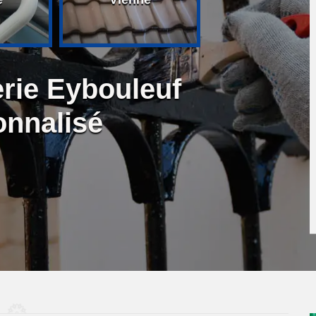
erie Eybouleuf
onnalisé