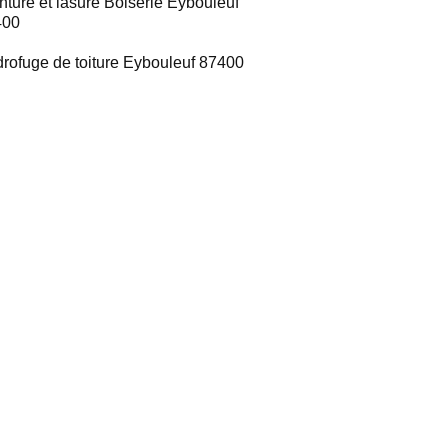
nture et lasure Boiserie Eybouleuf
400
rofuge de toiture Eybouleuf 87400