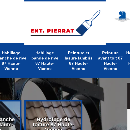
Habillage
Habillage
Peinture et
Peinture
H
anche de rive
bande de rive
lasure lambris
avant toit 87
87 Haute-
87 Haute-
87 Haute-
Haute-
Vienne
Vienne
Vienne
Vienne
lanche
Hydrofuge de
Nettoyage d
Haute-
toiture 87 Haute-
toiture 87 Hau
e
Vienne
Vienne