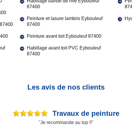
0
Habillage bande de rive Eybouleuf
Pei
87400
87
400
Peinture et lasure lambris Eybouleuf
Hyd
 87400
87400
7400
Peinture avant toit Eybouleuf 87400
euf
Habillage avant toit PVC Eybouleuf
87400
Les avis de nos clients
Travaux de peinture
"Je recommande au top !!"