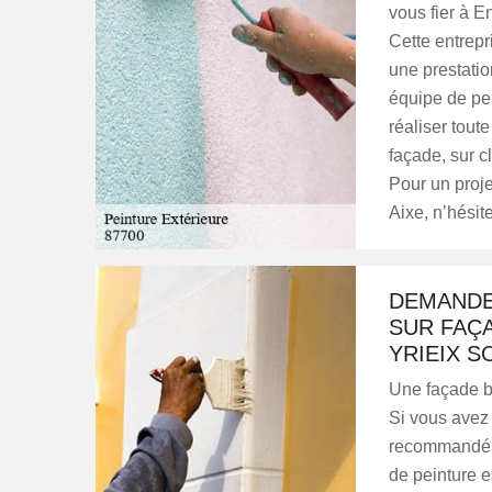
vous fier à E
Cette entrepr
une prestatio
équipe de pei
réaliser toute
façade, sur c
Pour un proje
Aixe, n’hésit
DEMANDE
SUR FAÇA
YRIEIX S
Une façade b
Si vous avez 
recommandé d
de peinture e