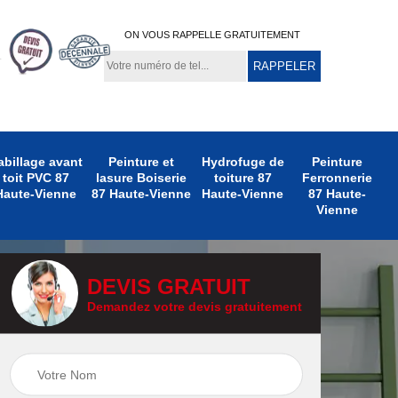
ON VOUS RAPPELLE GRATUITEMENT
abillage avant
Peinture et
Hydrofuge de
Peinture
toit PVC 87
lasure Boiserie
toiture 87
Ferronnerie
Haute-Vienne
87 Haute-Vienne
Haute-Vienne
87 Haute-
Vienne
DEVIS GRATUIT
Demandez votre devis gratuitement
e
Peinture
Peinture Extérieure
te-
Ferronnerie 87
87 Haute-Vienne
Haute-Vienne