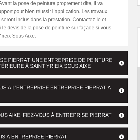
vant la pose de peinture proprement dite, il va
upport pour bien réussir l’application. Les travaux
 seront inclus dans la prestation. Contactez-le et
le devis de la pose de peinture sur façade si vous
Yrieix Sous Aixe.
SE PIERRAT, UNE ENTREPRISE DE PEINTURE
ÉRIEURE À SAINT YRIEIX SOUS AIXE
US À L’ENTREPRISE ENTREPRISE PIERRAT À
US AIXE, FIEZ-VOUS À ENTREPRISE PIERRAT
IS À ENTREPRISE PIERRAT