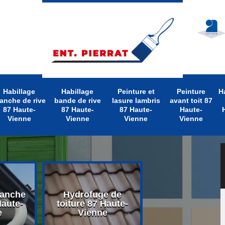
Habillage
Habillage
Peinture et
Peinture
H
anche de rive
bande de rive
lasure lambris
avant toit 87
87 Haute-
87 Haute-
87 Haute-
Haute-
Vienne
Vienne
Vienne
Vienne
lanche
Hydrofuge de
Nettoyage d
Haute-
toiture 87 Haute-
toiture 87 Hau
e
Vienne
Vienne