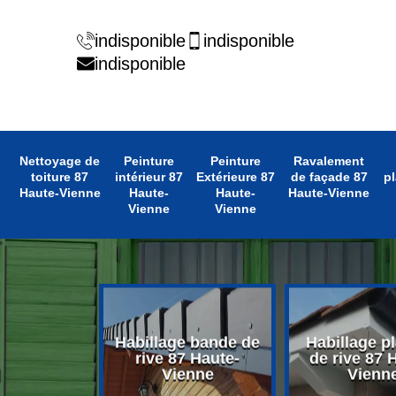
indisponible
indisponible
indisponible
Nettoyage de
Peinture
Peinture
Ravalement
toiture 87
intérieur 87
Extérieure 87
de façade 87
pl
Haute-Vienne
Haute-
Haute-
Haute-Vienne
Vienne
Vienne
 avant toit
Habillage bande de
Habillage p
 Haute-
rive 87 Haute-
de rive 87 
enne
Vienne
Vienn