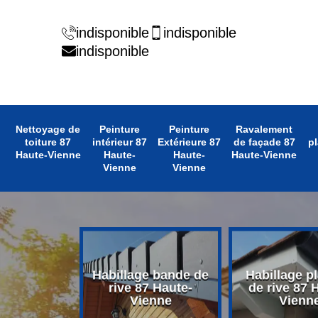
indisponible
indisponible
indisponible
Nettoyage de
Peinture
Peinture
Ravalement
toiture 87
intérieur 87
Extérieure 87
de façade 87
pl
Haute-Vienne
Haute-
Haute-
Haute-Vienne
Vienne
Vienne
 avant toit
Habillage bande de
Habillage p
 Haute-
rive 87 Haute-
de rive 87 
enne
Vienne
Vienn