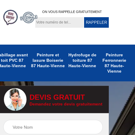
ON VOUS RAPPELLE GRATUITEMENT
abillage avant
Peinture et
Hydrofuge de
Peinture
toit PVC 87
lasure Boiserie
toiture 87
Ferronnerie
Haute-Vienne
87 Haute-Vienne
Haute-Vienne
87 Haute-
Vienne
DEVIS GRATUIT
Demandez votre devis gratuitement
e
Peinture
Peinture Extérieure
te-
Ferronnerie 87
87 Haute-Vienne
Haute-Vienne