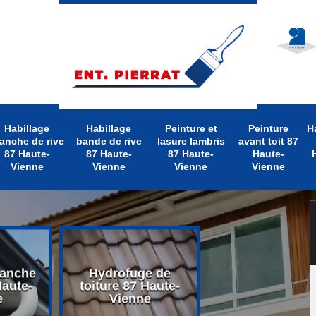
Habillage
Habillage
Peinture et
Peinture
H
anche de rive
bande de rive
lasure lambris
avant toit 87
87 Haute-
87 Haute-
87 Haute-
Haute-
Vienne
Vienne
Vienne
Vienne
lanche
Hydrofuge de
Nettoyage d
Haute-
toiture 87 Haute-
toiture 87 Hau
e
Vienne
Vienne