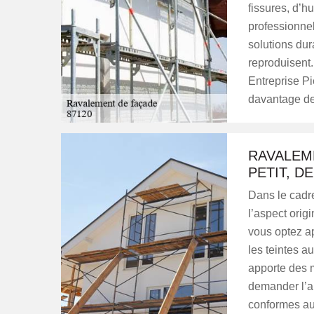
fissures, d’h
professionnel
solutions dur
reproduisent.
Entreprise Pi
davantage de 
RAVALEM
PETIT, D
Dans le cadr
l’aspect orig
vous optez ap
les teintes au
apporte des 
demander l’au
conformes au