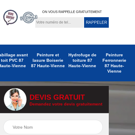
ON VOUS RAPPELLE GRATUITEMENT
abillage avant
Peinture et
Hydrofuge de
Peinture
toit PVC 87
lasure Boiserie
toiture 87
Ferronnerie
Haute-Vienne
87 Haute-Vienne
Haute-Vienne
87 Haute-
Vienne
DEVIS GRATUIT
Demandez votre devis gratuitement
e
Peinture
Peinture Extérieure
te-
Ferronnerie 87
87 Haute-Vienne
Haute-Vienne