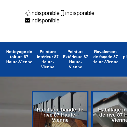
indisponible
indisponible
indisponible
Nettoyage de
Peinture
Peinture
Ravalement
toiture 87
intérieur 87
Extérieure 87
de façade 87
pl
Haute-Vienne
Haute-
Haute-
Haute-Vienne
Vienne
Vienne
 avant toit
Habillage bande de
Habillage p
 Haute-
rive 87 Haute-
de rive 87 
enne
Vienne
Vienn