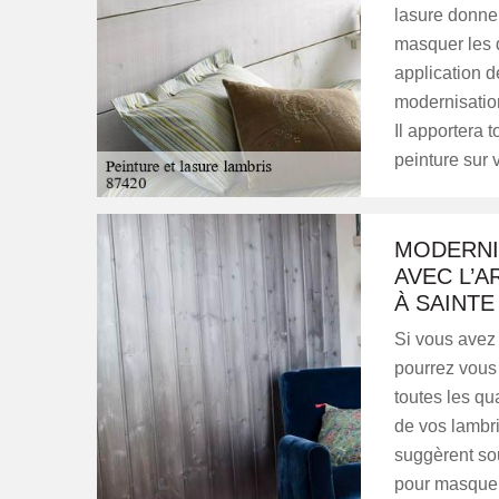
lasure donner
masquer les d
application d
modernisation
Il apportera 
peinture sur 
MODERNI
AVEC L’A
À SAINTE
Si vous avez 
pourrez vous 
toutes les qu
de vos lambri
suggèrent sou
pour masquer 