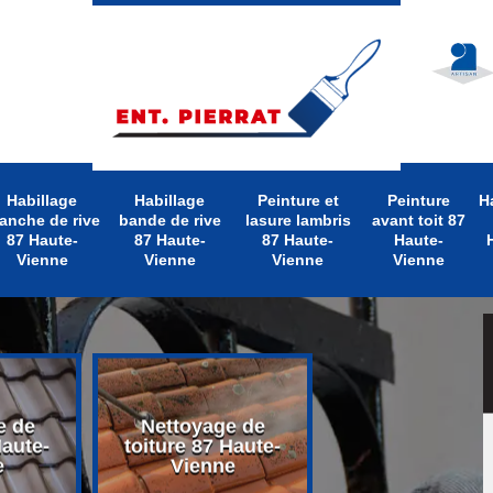
Habillage
Habillage
Peinture et
Peinture
H
anche de rive
bande de rive
lasure lambris
avant toit 87
87 Haute-
87 Haute-
87 Haute-
Haute-
Vienne
Vienne
Vienne
Vienne
e de
Nettoyage de
Peinture Extéri
Haute-
toiture 87 Haute-
87 Haute-Vien
e
Vienne