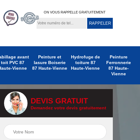
ON VOUS RAPPELLE GRATUITEMENT
abillage avant
Peinture et
Hydrofuge de
Peinture
toit PVC 87
lasure Boiserie
toiture 87
Ferronnerie
Haute-Vienne
87 Haute-Vienne
Haute-Vienne
87 Haute-
Vienne
DEVIS GRATUIT
Demandez votre devis gratuitement
Peinture
eure
Peinture avant toit
Ferronnerie 87
ne
87 Haute-Vienne
Haute-Vienne