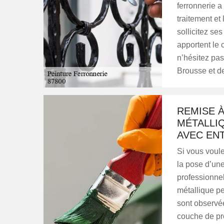
ferronnerie a
traitement et
sollicitez se
apportent le 
n’hésitez pas
Brousse et de
REMISE À
MÉTALLI
AVEC EN
Si vous voule
la pose d’une
professionnel
métallique p
sont observée
couche de pro