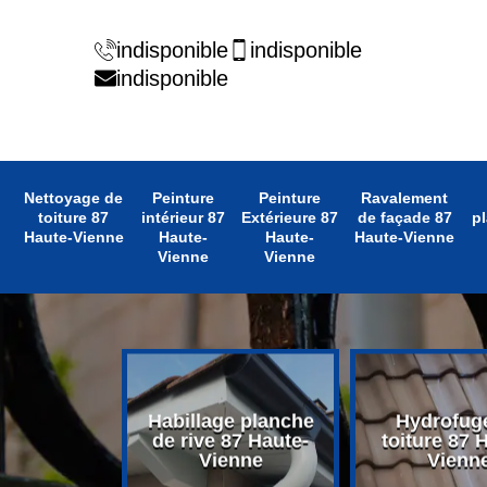
indisponible
indisponible
indisponible
Nettoyage de
Peinture
Peinture
Ravalement
toiture 87
intérieur 87
Extérieure 87
de façade 87
pl
Haute-Vienne
Haute-
Haute-
Haute-Vienne
Vienne
Vienne
e bande de
Habillage planche
Hydrofug
7 Haute-
de rive 87 Haute-
toiture 87 
enne
Vienne
Vienn