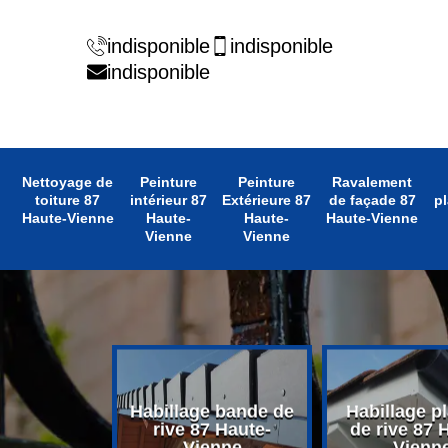
indisponible
indisponible
indisponible
Nettoyage de
Peinture
Peinture
Ravalement
toiture 87
intérieur 87
Extérieure 87
de façade 87
pl
Haute-Vienne
Haute-
Haute-
Haute-Vienne
Vienne
Vienne
 avant toit
Habillage bande de
Habillage p
 Haute-
rive 87 Haute-
de rive 87 
enne
Vienne
Vienn