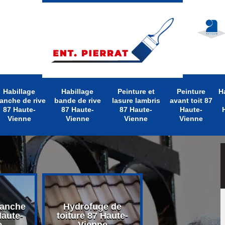
Habillage
Habillage
Peinture et
Peinture
H
anche de rive
bande de rive
lasure lambris
avant toit 87
87 Haute-
87 Haute-
87 Haute-
Haute-
Vienne
Vienne
Vienne
Vienne
lanche
Hydrofuge de
Nettoyage d
Haute-
toiture 87 Haute-
toiture 87 Hau
e
Vienne
Vienne