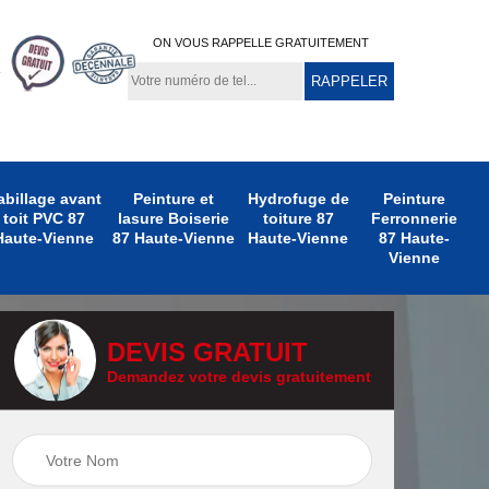
ON VOUS RAPPELLE GRATUITEMENT
abillage avant
Peinture et
Hydrofuge de
Peinture
toit PVC 87
lasure Boiserie
toiture 87
Ferronnerie
Haute-Vienne
87 Haute-Vienne
Haute-Vienne
87 Haute-
Vienne
DEVIS GRATUIT
Demandez votre devis gratuitement
e
Peinture
Peinture Extérieure
te-
Ferronnerie 87
87 Haute-Vienne
Haute-Vienne