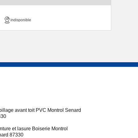
indisponible
illage avant toit PVC Montrol Senard
330
nture et lasure Boiserie Montrol
nard 87330