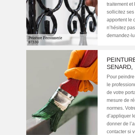
traitement et
sollicitez se
apportent le 
n’hésitez pas
demandez-lui 
PEINTUR
SENARD, 
Pour peindre 
le professio
de votre porta
mesure de réa
normes. Votre
d’appliquer l
donner de l’a
contacter si 