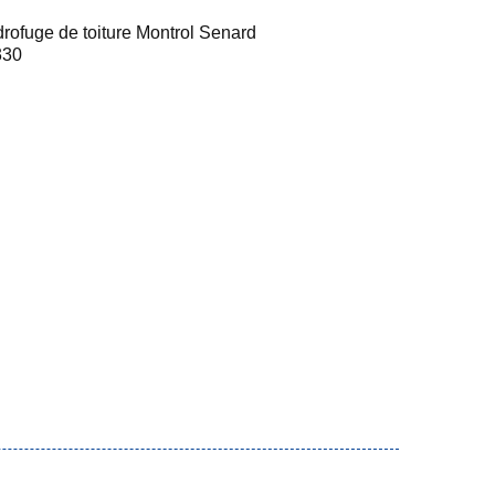
rofuge de toiture Montrol Senard
330
"emoussage t