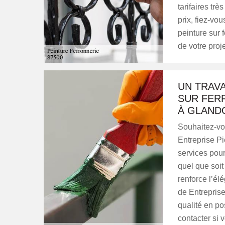
tarifaires tr
prix, fiez-vou
peinture sur f
de votre proj
UN TRAVA
SUR FER
À GLAND
Souhaitez-vou
Entreprise Pi
services pour
quel que soit
renforce l’él
de Entreprise
qualité en po
contacter si 