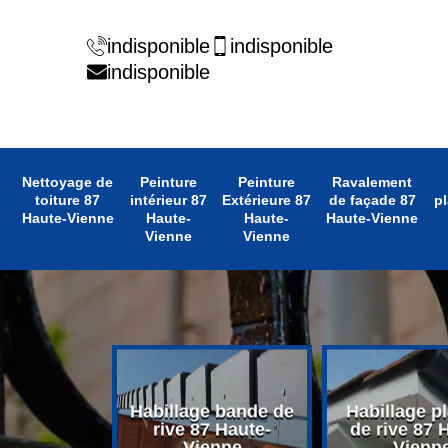
indisponible
indisponible
indisponible
Nettoyage de
Peinture
Peinture
Ravalement
toiture 87
intérieur 87
Extérieure 87
de façade 87
pl
Haute-Vienne
Haute-
Haute-
Haute-Vienne
Vienne
Vienne
 avant toit
Habillage bande de
Habillage p
 Haute-
rive 87 Haute-
de rive 87 
enne
Vienne
Vienn