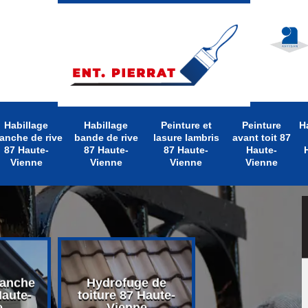
Habillage
Habillage
Peinture et
Peinture
H
anche de rive
bande de rive
lasure lambris
avant toit 87
87 Haute-
87 Haute-
87 Haute-
Haute-
Vienne
Vienne
Vienne
Vienne
lanche
Hydrofuge de
Nettoyage d
Haute-
toiture 87 Haute-
toiture 87 Hau
e
Vienne
Vienne