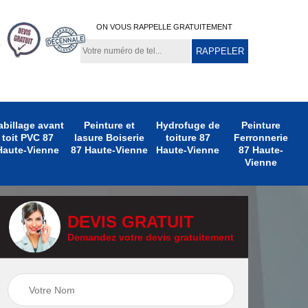
ON VOUS RAPPELLE GRATUITEMENT
abillage avant
Peinture et
Hydrofuge de
Peinture
toit PVC 87
lasure Boiserie
toiture 87
Ferronnerie
Haute-Vienne
87 Haute-Vienne
Haute-Vienne
87 Haute-
Vienne
DEVIS GRATUIT
Demandez votre devis gratuitement
e
Peinture
Peinture Extérieure
te-
Ferronnerie 87
87 Haute-Vienne
Haute-Vienne