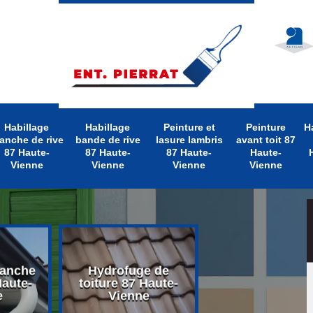
Habillage
Habillage
Peinture et
Peinture
H
anche de rive
bande de rive
lasure lambris
avant toit 87
87 Haute-
87 Haute-
87 Haute-
Haute-
Vienne
Vienne
Vienne
Vienne
lanche
Hydrofuge de
Nettoyage d
Haute-
toiture 87 Haute-
toiture 87 Hau
e
Vienne
Vienne