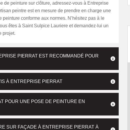
 de peinture sur clôture, adressez-vous à Entreprise
artisan peintre est en mesure de prendre en charge une
e peinture conforme aux normes. N’hésitez pas à le
vous êtes à Saint Sulpice Lauriere et demandez-lui un
 projet.
REPRISE PIERRAT EST RECOMMANDÉ POUR
IS À ENTREPRISE PIERRAT
AT POUR UNE POSE DE PEINTURE EN
RE SUR FAÇADE À ENTREPRISE PIERRAT À