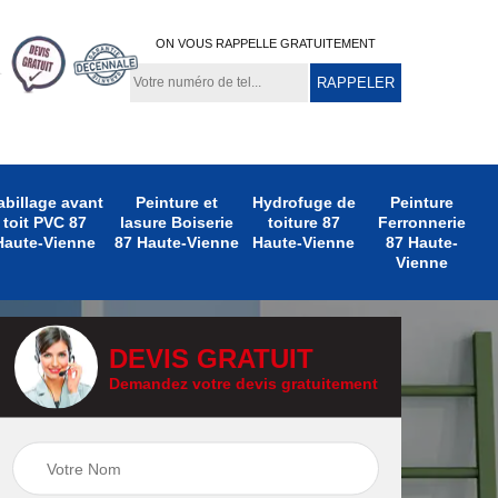
ON VOUS RAPPELLE GRATUITEMENT
abillage avant
Peinture et
Hydrofuge de
Peinture
toit PVC 87
lasure Boiserie
toiture 87
Ferronnerie
Haute-Vienne
87 Haute-Vienne
Haute-Vienne
87 Haute-
Vienne
DEVIS GRATUIT
Demandez votre devis gratuitement
e
Peinture
Peinture Extérieure
te-
Ferronnerie 87
87 Haute-Vienne
Haute-Vienne