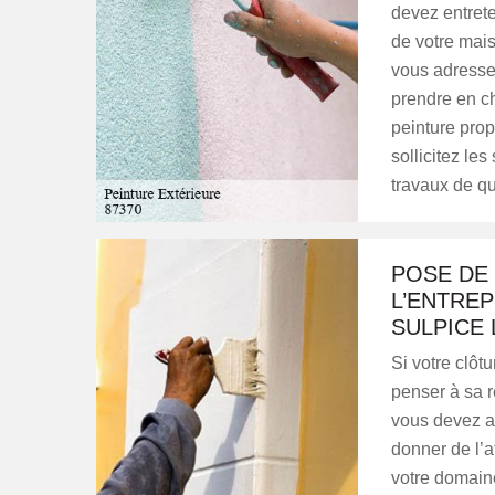
devez entrete
de votre mai
vous adresser
prendre en ch
peinture prop
sollicitez les
travaux de qu
POSE DE
L’ENTREP
SULPICE 
Si votre clôt
penser à sa r
vous devez au
donner de l’a
votre domaine