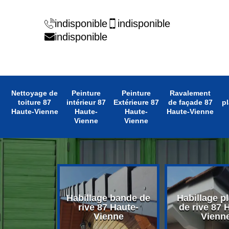
indisponible
indisponible
indisponible
Nettoyage de
Peinture
Peinture
Ravalement
toiture 87
intérieur 87
Extérieure 87
de façade 87
pl
Haute-Vienne
Haute-
Haute-
Haute-Vienne
Vienne
Vienne
 avant toit
Habillage bande de
Habillage p
 Haute-
rive 87 Haute-
de rive 87 
enne
Vienne
Vienn