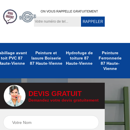
ON VOUS RAPPELLE GRATUITEMENT
abillage avant
Peinture et
Hydrofuge de
Peinture
toit PVC 87
lasure Boiserie
toiture 87
Ferronnerie
Haute-Vienne
87 Haute-Vienne
Haute-Vienne
87 Haute-
Vienne
DEVIS GRATUIT
Demandez votre devis gratuitement
e
Peinture
Peinture Extérieure
te-
Ferronnerie 87
87 Haute-Vienne
Haute-Vienne