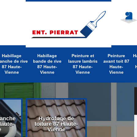
Habillage
Habillage
Peinture et
Peinture
H
anche de rive
bande de rive
lasure lambris
avant toit 87
87 Haute-
87 Haute-
87 Haute-
Haute-
Vienne
Vienne
Vienne
Vienne
lanche
Hydrofuge de
Nettoyage d
Haute-
toiture 87 Haute-
toiture 87 Hau
e
Vienne
Vienne