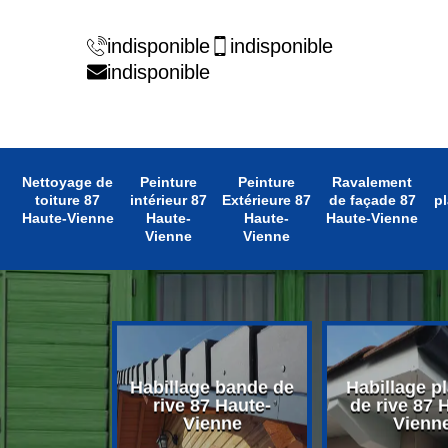
indisponible
indisponible
indisponible
Nettoyage de
Peinture
Peinture
Ravalement
toiture 87
intérieur 87
Extérieure 87
de façade 87
pl
Haute-Vienne
Haute-
Haute-
Haute-Vienne
Vienne
Vienne
 avant toit
Habillage bande de
Habillage p
 Haute-
rive 87 Haute-
de rive 87 
enne
Vienne
Vienn