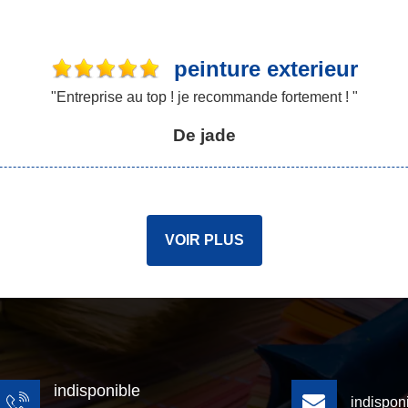
peinture exterieur
"Entreprise au top ! je recommande fortement ! "
De jade
VOIR PLUS
indisponible
indispon