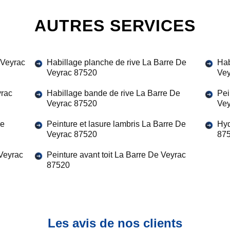
AUTRES SERVICES
 Veyrac
Habillage planche de rive La Barre De
Hab
Veyrac 87520
Vey
yrac
Habillage bande de rive La Barre De
Pei
Veyrac 87520
Vey
De
Peinture et lasure lambris La Barre De
Hyd
Veyrac 87520
87
 Veyrac
Peinture avant toit La Barre De Veyrac
87520
Les avis de nos clients