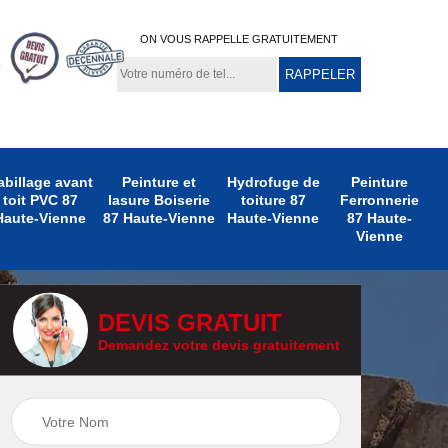
ON VOUS RAPPELLE GRATUITEMENT
abillage avant
Peinture et
Hydrofuge de
Peinture
toit PVC 87
lasure Boiserie
toiture 87
Ferronnerie
Haute-Vienne
87 Haute-Vienne
Haute-Vienne
87 Haute-
Vienne
DEVIS GRATUIT
Demandez votre devis gratuitement
e
Peinture
Peinture Extérieure
te-
Ferronnerie 87
87 Haute-Vienne
Haute-Vienne