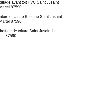
illage avant toit PVC Saint Jusaint
Martel 87590
nture et lasure Boiserie Saint Jusaint
Martel 87590
rofuge de toiture Saint Jusaint Le
tel 87590
"emoussage t