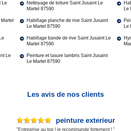
t Le
Nettoyage de toiture Saint Jusaint Le
Hab
Martel 87590
Le 
 Martel
Habillage planche de rive Saint Jusaint
Pei
Le Martel 87590
Le 
Le
Habillage bande de rive Saint Jusaint Le
Hyd
Martel 87590
Mar
nt Le
Peinture et lasure lambris Saint Jusaint
Le Martel 87590
Les avis de nos clients
peinture exterieur
"Entreprise au top ! je recommande fortement ! "