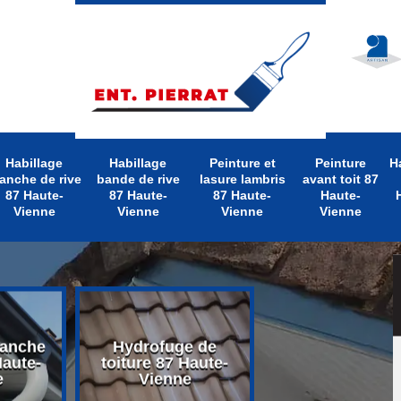
Habillage
Habillage
Peinture et
Peinture
H
anche de rive
bande de rive
lasure lambris
avant toit 87
87 Haute-
87 Haute-
87 Haute-
Haute-
Vienne
Vienne
Vienne
Vienne
lanche
Hydrofuge de
Nettoyage d
Haute-
toiture 87 Haute-
toiture 87 Hau
e
Vienne
Vienne