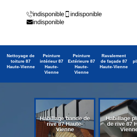
indisponible
indisponible
indisponible
Nettoyage de
Peinture
Peinture
Ravalement
toiture 87
intérieur 87
Extérieure 87
de façade 87
pl
Haute-Vienne
Haute-
Haute-
Haute-Vienne
Vienne
Vienne
 avant toit
Habillage bande de
Habillage p
 Haute-
rive 87 Haute-
de rive 87 
enne
Vienne
Vienn