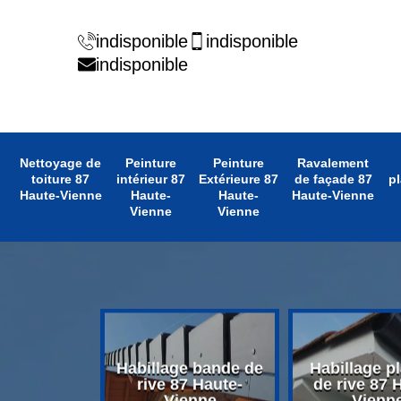
indisponible
indisponible
indisponible
Nettoyage de
Peinture
Peinture
Ravalement
toiture 87
intérieur 87
Extérieure 87
de façade 87
pl
Haute-Vienne
Haute-
Haute-
Haute-Vienne
Vienne
Vienne
 avant toit
Habillage bande de
Habillage p
 Haute-
rive 87 Haute-
de rive 87 
enne
Vienne
Vienn