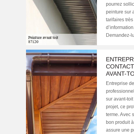
pourrez solli
peinture sur 
tarifaires tr
d’information
Demandez-lui
ENTREPRI
CONTACT
AVANT-TO
Entreprise de
professionnel
sur avant-toi
projet, ce pr
terme. Avec s
bon produit à
assure une pr