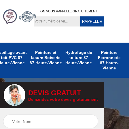
ON VOUS RAPPELLE GRATUITEMENT
abillage avant
Peinture et
Hydrofuge de
Peinture
toit PVC 87
lasure Boiserie
toiture 87
Ferronnerie
Haute-Vienne
87 Haute-Vienne
Haute-Vienne
87 Haute-
Vienne
DEVIS GRATUIT
Demandez votre devis gratuitement
e
Peinture
Peinture Extérieure
te-
Ferronnerie 87
87 Haute-Vienne
Haute-Vienne