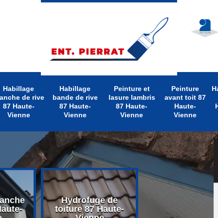
Habillage
Habillage
Peinture et
Peinture
H
anche de rive
bande de rive
lasure lambris
avant toit 87
87 Haute-
87 Haute-
87 Haute-
Haute-
Vienne
Vienne
Vienne
Vienne
lanche
Hydrofuge de
Nettoyage d
Haute-
toiture 87 Haute-
toiture 87 Hau
e
Vienne
Vienne