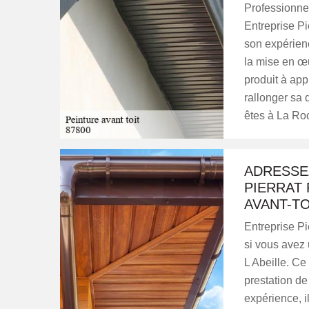
Professionnel
Entreprise Pi
son expérienc
la mise en œu
produit à appl
rallonger sa 
êtes à La Roc
ADRESSEZ
PIERRAT
AVANT-TO
Entreprise Pi
si vous avez 
L Abeille. Ce
prestation de
expérience, i