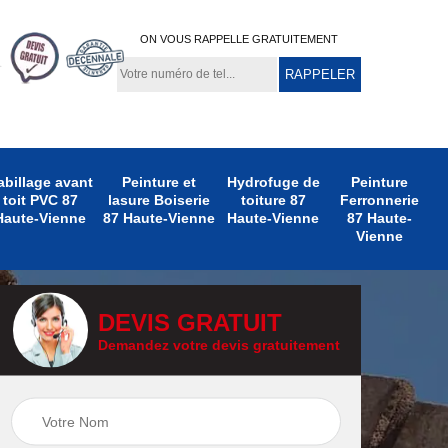
ON VOUS RAPPELLE GRATUITEMENT
abillage avant
Peinture et
Hydrofuge de
Peinture
toit PVC 87
lasure Boiserie
toiture 87
Ferronnerie
Haute-Vienne
87 Haute-Vienne
Haute-Vienne
87 Haute-
Vienne
DEVIS GRATUIT
Demandez votre devis gratuitement
e
Peinture
Peinture Extérieure
te-
Ferronnerie 87
87 Haute-Vienne
Haute-Vienne