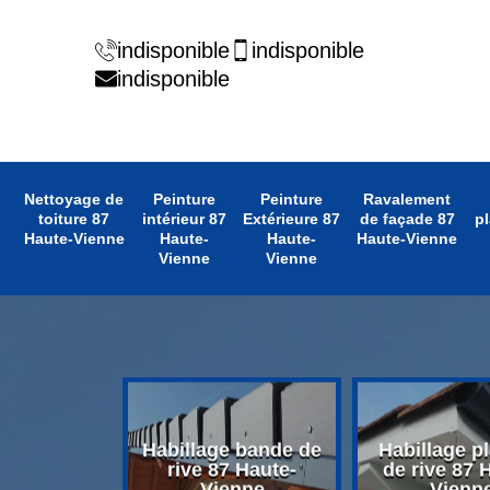
indisponible
indisponible
indisponible
Nettoyage de
Peinture
Peinture
Ravalement
toiture 87
intérieur 87
Extérieure 87
de façade 87
pl
Haute-Vienne
Haute-
Haute-
Haute-Vienne
Vienne
Vienne
 avant toit
Habillage bande de
Habillage p
 Haute-
rive 87 Haute-
de rive 87 
enne
Vienne
Vienn