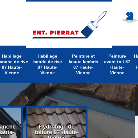
Habillage
Habillage
Peinture et
Peinture
H
anche de rive
bande de rive
lasure lambris
avant toit 87
87 Haute-
87 Haute-
87 Haute-
Haute-
Vienne
Vienne
Vienne
Vienne
lanche
Hydrofuge de
Nettoyage d
Haute-
toiture 87 Haute-
toiture 87 Hau
e
Vienne
Vienne