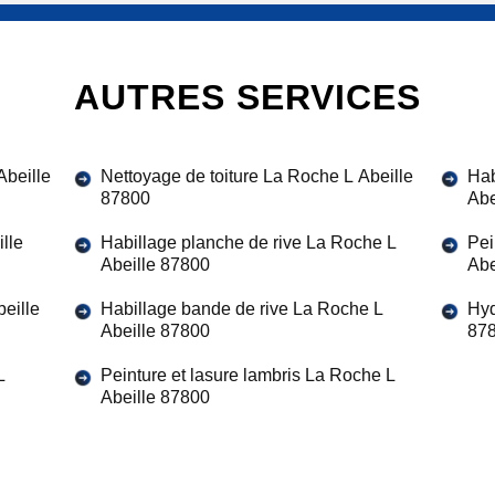
AUTRES SERVICES
Abeille
Nettoyage de toiture La Roche L Abeille
Hab
87800
Abe
lle
Habillage planche de rive La Roche L
Pei
Abeille 87800
Abe
eille
Habillage bande de rive La Roche L
Hyd
Abeille 87800
87
L
Peinture et lasure lambris La Roche L
Abeille 87800